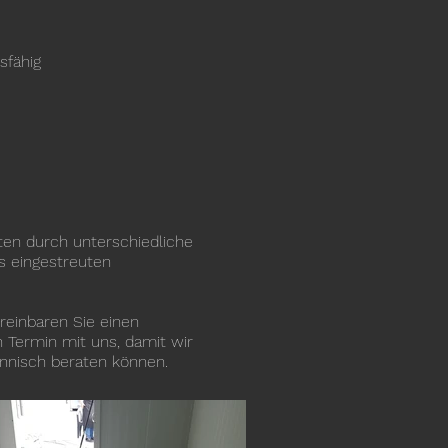
s­fähig
ten durch unterschiedliche
s eingestreuten
reinbaren Sie einen
 Termin mit uns, damit wir
nnisch beraten können.