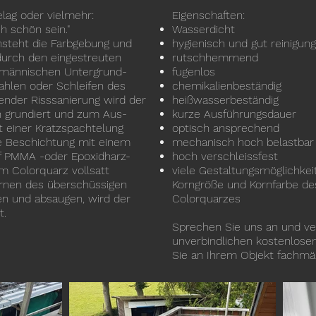
lag oder vielmehr:
Eigenschaften:
auch schön sein."
Wasserdicht
steht die Farbgebung und
hy­gie­nisch und gut rei­ni­gung
durch den eingestreuten
rutschhemmend
hmännischen Untergrund-
fugenlos
ahlen oder Schleifen des
chemikalienbeständig
ender Risssanierung wird der
heißwasserbeständig
 grundiert und zum Aus-
kurze Ausführungsdauer
t einer Kratzspachtelung
optisch ansprechend
ie Beschichtung mit einem
mechanisch hoch belastbar
f PMMA -oder Epoxidharz-
hoch verschleissfest
m Colorquarz vollsatt
viele Gestaltungsmöglichkei
ernen des überschüssigen
Korngröße und Kornfarbe de
n und absaugen, wird der
Colorquarzes
t.
Sprechen Sie uns an und ve
unverbindlichen kostenlosen
Sie an Ihrem Objekt fachmä